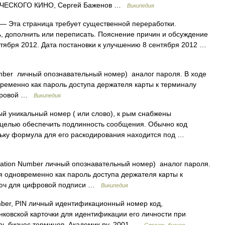
ЧЕСКОГО КИНО, Сергей Баженов …
Википедия
— Эта страница требует существенной переработки.
, дополнить или переписать. Пояснение причин и обсуждение
нтября 2012. Дата постановки к улучшению 8 сентября 2012 …
 Number личный опознавательный номер) аналог пароля. В ходе
ременно как пароль доступа держателя карты к терминалу
ифровой …
Википедия
уникальный номер ( или слово), к рым снабжены
 целью обеспечить подлинность сообщения. Обычно код
льку формула для его раскодирования находится под …
fication Number личный опознавательный номер) аналог пароля.
я одновременно как пароль доступа держателя карты к
ключ для цифровой подписи …
Википедия
number, PIN личный идентификационный номер код,
ковской карточки для идентификации его личности при
рь бизнес терминов. Академик.ру. 2001 …