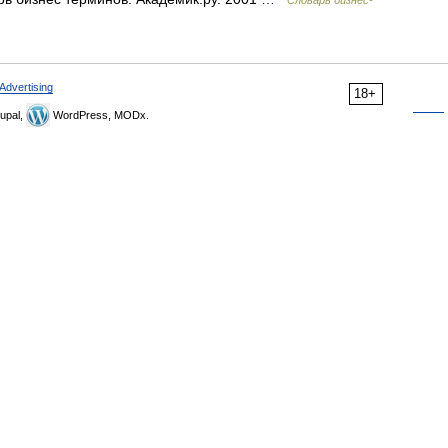
Словарь бизнес-
Advertising
18+
upal,
WordPress, MODx.