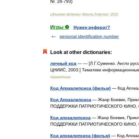
Nr
.
28
-
793
)
Lithuanian
dictionary
(
lietuvių
žodynas
)
.
2015
.
Игры ⚽
Нужен реферат?
personal identification number
Look at other dictionaries:
личный код
— — [Л.Г.Суменко. Англо рус
ЦНИИС, 2003.] Тематики информационные
переводчика
Код Апокалипсиса (фильм)
— Код Апока
Код Апокалипсиса
— Жанр Боевик, Прик
ПОДДЕРЖКИ ПАТРИОТИЧЕСКОГО КИНО, 
Код апокалипсиса
— Жанр Боевик, Прик
ПОДДЕРЖКИ ПАТРИОТИЧЕСКОГО КИНО, 
Код апокалипсиса (фильм)
— Код Апока