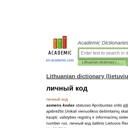
Academic Dictionarie
en-academic.com
Lithuanian dictionary (lietuvių žodynas)
Lithuanian dictionary (lietuvi
личный код
личный
код
asmens
kodas
statusas
Aprobuotas
sritis
in
apibrėžtis
Unikali
vienuolikos
dešimtainių
ska
kaupti
,
valstybės
registrų
ir
informacinių
sist
number
rus
.
личный
код
šaltinis
Lietuvos
Res