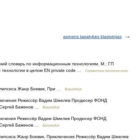
asmens tapatybės klastotojas
ский словарь по информационным технологиям. М.: ГП
 технологии в целом EN private code …
Справочник технического
липсиса Жанр Боевик, При …
Википедия
лючения Режиссёр Вадим Шмелев Продюсер ФОНД
Сергей Баженов …
Википедия
лючения Режиссёр Вадим Шмелев Продюсер ФОНД
Сергей Баженов …
Википедия
липсиса Жанр Боевик, Приключения Режиссёр Вадим Шмелев