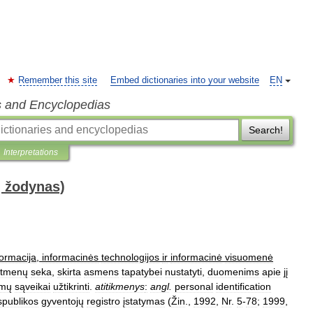
Remember this site
Embed dictionaries into your website
EN
s and Encyclopedias
Search!
Interpretations
ų žodynas)
formacija
,
informacinės
technologijos
ir
informacinė
visuomenė
itmenų
seka
,
skirta
asmens
tapatybei
nustatyti
,
duomenims
apie
jį
emų
sąveikai
užtikrinti
.
atitikmenys
:
angl
.
personal
identification
publikos
gyventojų
registro
įstatymas
(
Žin
.,
1992
,
Nr
.
5
-
78
;
1999
,